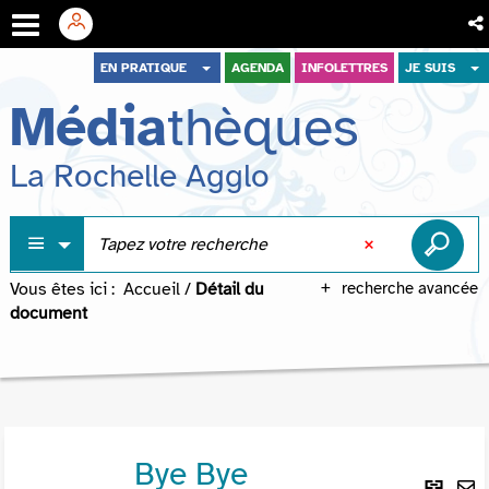
Aller
Aller
Aller
EN PRATIQUE
AGENDA
INFOLETTRES
JE SUIS
au
au
à
Média
thèques
menu
contenu
la
recherche
La Rochelle Agglo
Vous êtes ici :
Accueil
/
Détail du
recherche avancée
document
Bye Bye
Lie