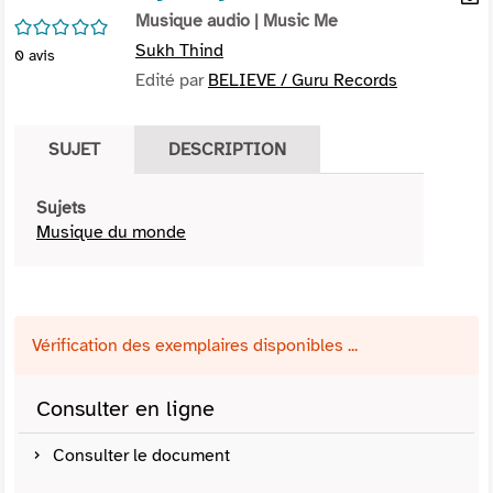
per
Musique audio
| Music Me
En
/5
(Nou
par
Sukh Thind
0
avis
fenê
mai
Edité par
BELIEVE / Guru Records
SUJET
DESCRIPTION
Sujets
Musique du monde
Vérification des exemplaires disponibles ...
Consulter en ligne
Consulter le document