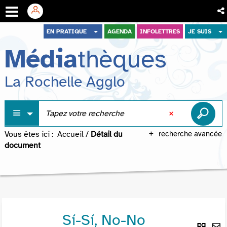
Aller
Aller
Aller
EN PRATIQUE
AGENDA
INFOLETTRES
JE SUIS
au
au
à
Média
thèques
menu
contenu
la
recherche
La Rochelle Agglo
Vous êtes ici :
Accueil
/
Détail du
recherche avancée
document
Sí-Sí, No-No
Lie