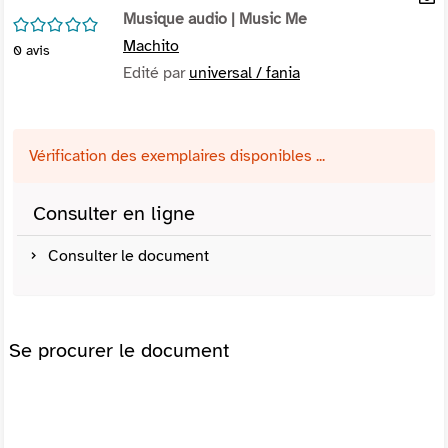
per
Musique audio
| Music Me
En
/5
(Nou
par
Machito
0
avis
fenê
mai
Edité par
universal / fania
Vérification des exemplaires disponibles ...
Consulter en ligne
Consulter le document
Se procurer le document