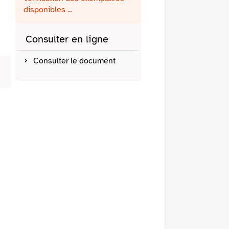
fenêtre)
mail
disponibles ...
Consulter en ligne
Consulter le document