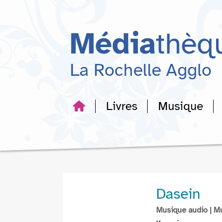
Aller
Aller
Aller
au
au
à
menu
contenu
la
Média
thèq
recherche
La Rochelle Agglo
Livres
Musique
Dasein
Musique audio
| M