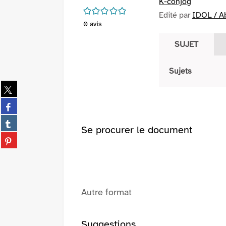
K-conjog
/5
Edité par
IDOL / A
0
avis
SUJET
Sujets
Partager
sur
Partager
twitter
sur
(Nouvelle
Partager
facebook
Se procurer le document
fenêtre)
sur
(Nouvelle
Partager
tumblr
fenêtre)
sur
(Nouvelle
pinterest
fenêtre)
(Nouvelle
fenêtre)
Autre format
Suggestions