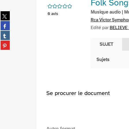
Folk Song
/5
Musique audio
| M
Partager
0
avis
Rca Victor Sympho
sur
Partager
twitter
Edité par
BELIEVE 
sur
(Nouvelle
Partager
facebook
fenêtre)
sur
(Nouvelle
Partager
SUJET
tumblr
fenêtre)
sur
(Nouvelle
pinterest
fenêtre)
Sujets
(Nouvelle
fenêtre)
Se procurer le document
Autre format