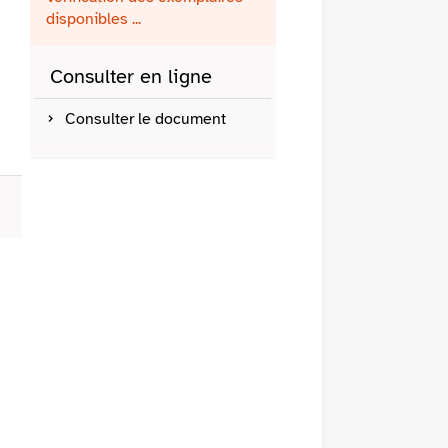
fenêtre)
mail
disponibles ...
Consulter en ligne
Consulter le document