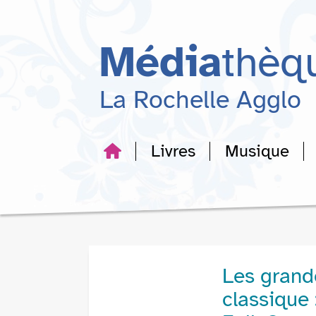
Aller
Aller
Aller
au
au
à
menu
contenu
la
Média
thèq
recherche
La Rochelle Agglo
Livres
Musique
Les grand
classique 