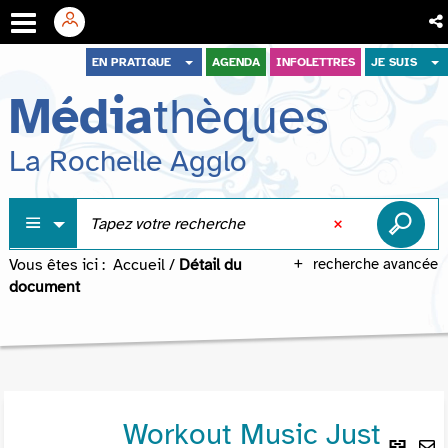
Aller
Aller
Aller
EN PRATIQUE
AGENDA
INFOLETTRES
JE SUIS
au
au
à
Média
thèques
menu
contenu
la
recherche
La Rochelle Agglo
Vous êtes ici :
Accueil
/
Détail du
recherche avancée
document
Workout Music Just
Lie