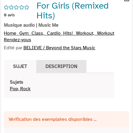
For Girls (Remixed
per
En
/5
(Nou
par
Hits)
0
avis
fenê
mai
Musique audio
| Music Me
Home Gym Class, Cardio Hits! Workout, Workout
Rendez-vous
Edité par
BELIEVE / Beyond the Stars Music
SUJET
DESCRIPTION
Sujets
Pop, Rock
Vérification des exemplaires disponibles ...