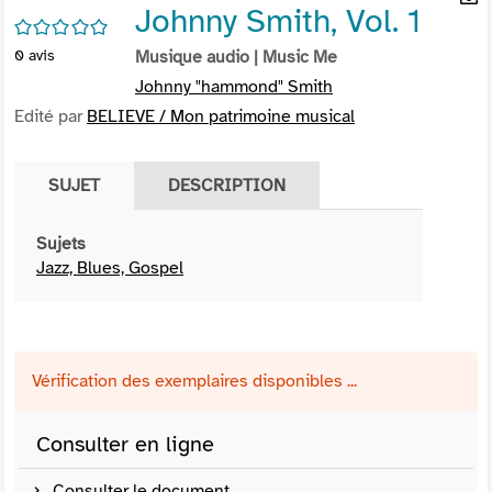
Johnny Smith, Vol. 1
per
En
/5
(Nou
par
0
avis
Musique audio
| Music Me
fenê
mai
Johnny "hammond" Smith
Edité par
BELIEVE / Mon patrimoine musical
SUJET
DESCRIPTION
Sujets
Jazz, Blues, Gospel
Vérification des exemplaires disponibles ...
Consulter en ligne
Consulter le document