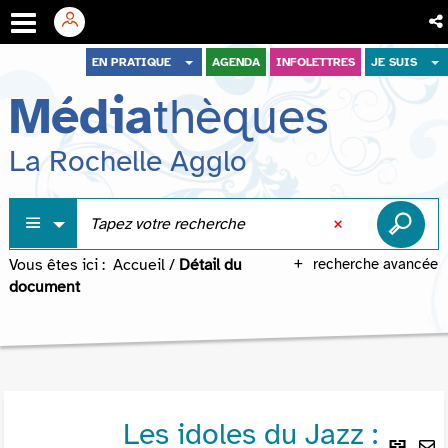
Aller
Aller
Aller
EN PRATIQUE
AGENDA
INFOLETTRES
JE SUIS
au
au
à
Média
thèques
menu
contenu
la
recherche
La Rochelle Agglo
Vous êtes ici :
Accueil
/
Détail du
recherche avancée
document
Les idoles du Jazz :
Lie