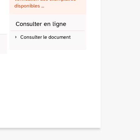
fenêtre)
mail
disponibles ...
Consulter en ligne
Consulter le document