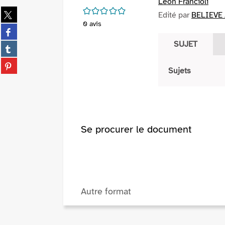
Léon Francioli
/5
Partager
Edité par
BELIEVE /
sur
0
avis
Partager
twitter
sur
SUJET
(Nouvelle
Partager
facebook
fenêtre)
sur
(Nouvelle
Partager
tumblr
Sujets
fenêtre)
sur
(Nouvelle
pinterest
fenêtre)
(Nouvelle
fenêtre)
Se procurer le document
Autre format