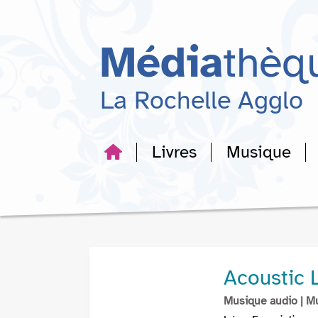
Aller
Aller
Aller
au
au
à
menu
contenu
la
Média
thèq
recherche
La Rochelle Agglo
Livres
Musique
Acoustic 
Musique audio
| M