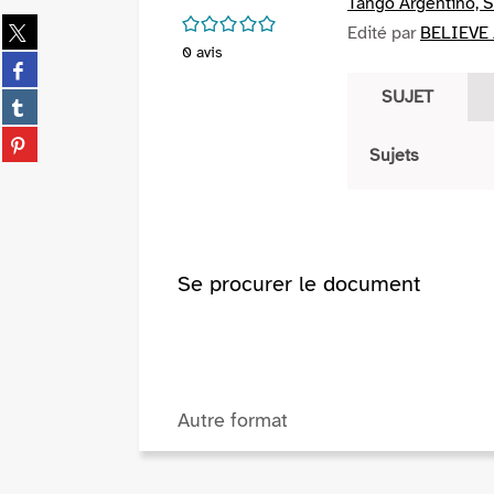
Tango Argentino, S
/5
Partager
Edité par
BELIEVE 
sur
0
avis
Partager
twitter
sur
SUJET
(Nouvelle
Partager
facebook
fenêtre)
sur
(Nouvelle
Partager
tumblr
Sujets
fenêtre)
sur
(Nouvelle
pinterest
fenêtre)
(Nouvelle
fenêtre)
Se procurer le document
Autre format