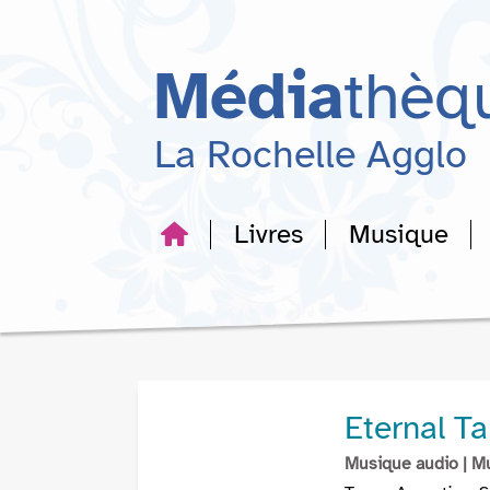
Aller
Aller
Aller
au
au
à
menu
contenu
la
Média
thèq
recherche
La Rochelle Agglo
Livres
Musique
Eternal T
Musique audio
| M