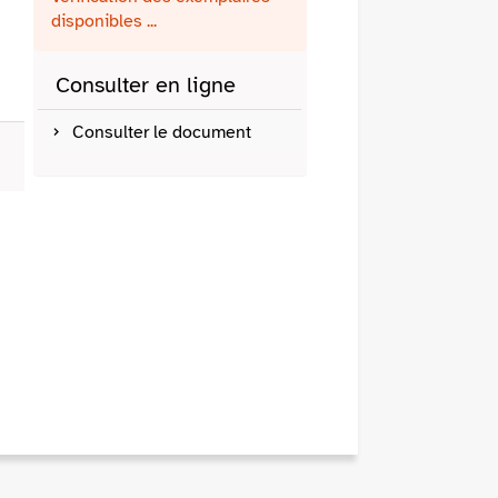
fenêtre)
mail
disponibles ...
Consulter en ligne
Consulter le document