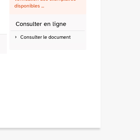
fenêtre)
mail
disponibles ...
Consulter en ligne
Consulter le document