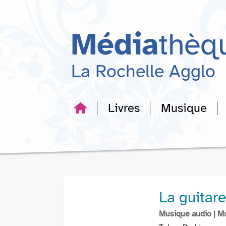
Aller
Aller
Aller
au
au
à
menu
contenu
la
Média
thèq
recherche
La Rochelle Agglo
Livres
Musique
La guitar
Musique audio
| M