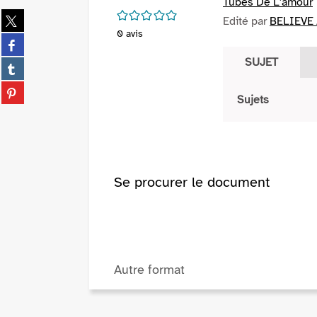
Tubes De L'amour
/5
Partager
Edité par
BELIEVE 
sur
0
avis
Partager
twitter
sur
SUJET
(Nouvelle
Partager
facebook
fenêtre)
sur
(Nouvelle
Partager
tumblr
Sujets
fenêtre)
sur
(Nouvelle
pinterest
fenêtre)
(Nouvelle
fenêtre)
Se procurer le document
Autre format