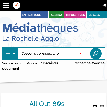
Aller
Aller
Aller
EN PRATIQUE
AGENDA
INFOLETTRES
JE SUIS
au
au
à
Média
thèques
menu
contenu
la
recherche
La Rochelle Agglo
Vous êtes ici :
Accueil
/
Détail du
recherche avancée
document
All Out 80s
Lie