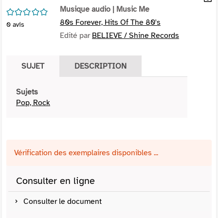
per
Musique audio
| Music Me
En
/5
(Nou
par
80s Forever, Hits Of The 80's
0
avis
fenê
mai
Edité par
BELIEVE / Shine Records
SUJET
DESCRIPTION
Sujets
Pop, Rock
Vérification des exemplaires disponibles ...
Consulter en ligne
Consulter le document