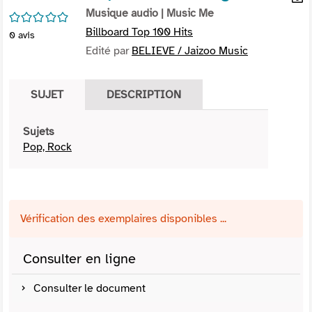
per
Musique audio
| Music Me
En
/5
(Nou
par
Billboard Top 100 Hits
0
avis
fenê
mai
Edité par
BELIEVE / Jaizoo Music
SUJET
DESCRIPTION
Sujets
Pop, Rock
Vérification des exemplaires disponibles ...
Consulter en ligne
Consulter le document