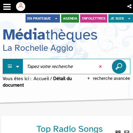
Aller
Aller
Aller
EN PRATIQUE
AGENDA
INFOLETTRES
JE SUIS
au
au
à
Média
thèques
menu
contenu
la
recherche
La Rochelle Agglo
Vous êtes ici :
Accueil
/
Détail du
recherche avancée
document
Top Radio Songs
Lie