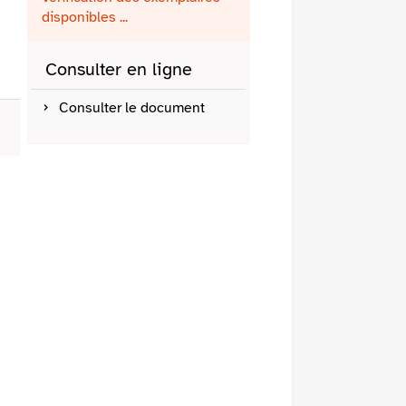
fenêtre)
mail
disponibles ...
Consulter en ligne
Consulter le document