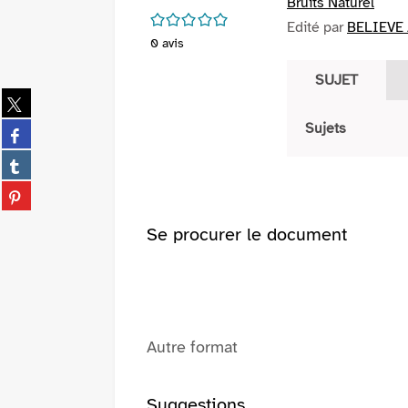
Bruits Naturel
/5
Edité par
BELIEVE 
0
avis
SUJET
Partager
sur
Partager
Sujets
twitter
sur
(Nouvelle
Partager
facebook
fenêtre)
sur
(Nouvelle
Partager
tumblr
fenêtre)
sur
(Nouvelle
pinterest
Se procurer le document
fenêtre)
(Nouvelle
fenêtre)
Autre format
Suggestions