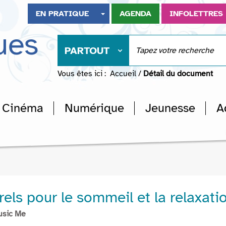
EN PRATIQUE
AGENDA
INFOLETTRES
ues
PARTOUT
Vous êtes ici :
Accueil
/
Détail du document
Cinéma
Numérique
Jeunesse
A
els pour le sommeil et la relaxati
usic Me