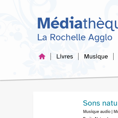
Aller
Aller
Aller
au
au
à
menu
contenu
la
Média
thèq
recherche
La Rochelle Agglo
Livres
Musique
Sons natur
Musique audio
| M