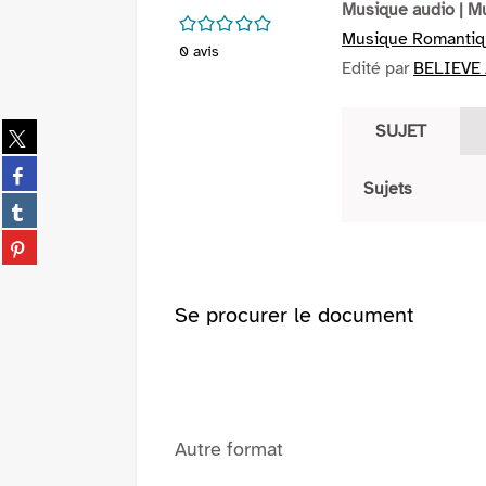
Musique audio
| M
/5
Musique Romantiq
0
avis
Edité par
BELIEVE 
Partager
SUJET
sur
Partager
twitter
Sujets
sur
(Nouvelle
Partager
facebook
fenêtre)
sur
(Nouvelle
Partager
tumblr
fenêtre)
sur
(Nouvelle
pinterest
fenêtre)
Se procurer le document
(Nouvelle
fenêtre)
Autre format