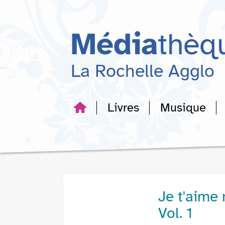
Aller
Aller
Aller
au
au
à
menu
contenu
la
Média
thèq
recherche
La Rochelle Agglo
Livres
Musique
Je t'aime 
Vol. 1