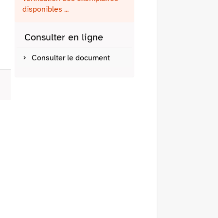
fenêtre)
mail
disponibles ...
Consulter en ligne
Consulter le document