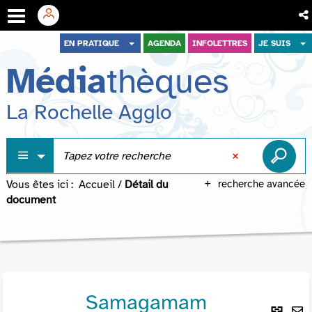
Aller
Aller
Aller
EN PRATIQUE
AGENDA
INFOLETTRES
JE SUIS
au
au
à
Média
thèques
menu
contenu
la
recherche
La Rochelle Agglo
Vous êtes ici :
Accueil
/
Détail du
recherche avancée
document
Samagamam
Lie