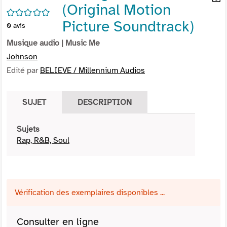
(Original Motion
per
En
/5
(Nou
par
Picture Soundtrack)
0
avis
fenê
mai
Musique audio
| Music Me
Johnson
Edité par
BELIEVE / Millennium Audios
SUJET
DESCRIPTION
Sujets
Rap, R&B, Soul
Vérification des exemplaires disponibles ...
Consulter en ligne