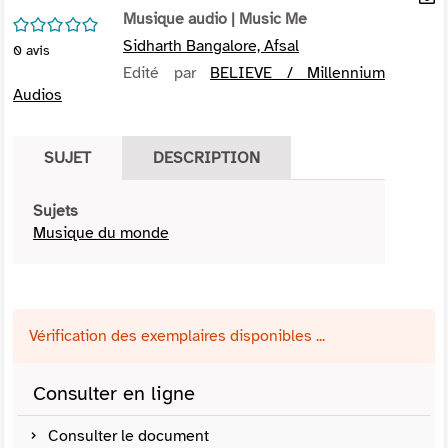
per
Musique audio
| Music Me
En
/5
(Nou
par
Sidharth Bangalore, Afsal
0
avis
fenê
mai
Edité par
BELIEVE / Millennium
Audios
SUJET
DESCRIPTION
Sujets
Musique du monde
Vérification des exemplaires disponibles ...
Consulter en ligne
Consulter le document