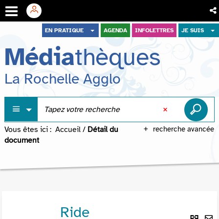
Aller
Aller
Aller
EN PRATIQUE
AGENDA
INFOLETTRES
JE SUIS
au
au
à
Média
thèques
menu
contenu
la
recherche
La Rochelle Agglo
Vous êtes ici :
Accueil
/
Détail du
recherche avancée
document
Ride
Lie