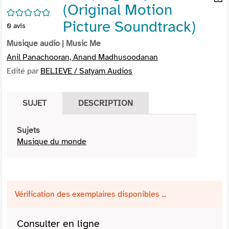
(Original Motion
per
En
/5
(Nou
par
Picture Soundtrack)
0
avis
fenê
mai
Musique audio
| Music Me
Anil Panachooran, Anand Madhusoodanan
Edité par
BELIEVE / Satyam Audios
SUJET
DESCRIPTION
Sujets
Musique du monde
Vérification des exemplaires disponibles ...
Consulter en ligne