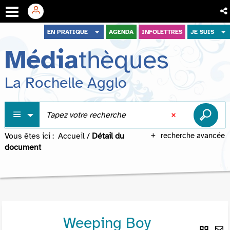
Aller
Aller
Aller
EN PRATIQUE
AGENDA
INFOLETTRES
JE SUIS
au
au
à
Média
thèques
menu
contenu
la
recherche
La Rochelle Agglo
Vous êtes ici :
Accueil
/
Détail du
recherche avancée
document
Weeping Boy
Lie