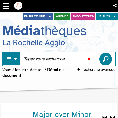
Aller
Aller
Aller
EN PRATIQUE
AGENDA
INFOLETTRES
JE SUIS
au
au
à
Média
thèques
menu
contenu
la
recherche
La Rochelle Agglo
Vous êtes ici :
Accueil
/
Détail du
recherche avancée
document
Major over Minor
Lie