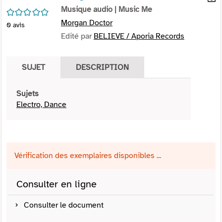
per
Musique audio
| Music Me
En
/5
(Nou
par
Morgan Doctor
0
avis
fenê
mai
Edité par
BELIEVE / Aporia Records
SUJET
DESCRIPTION
Sujets
Electro, Dance
Vérification des exemplaires disponibles ...
Consulter en ligne
Consulter le document