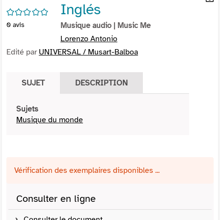
Inglés
per
En
/5
(Nou
par
0
avis
Musique audio
| Music Me
fenê
mai
Lorenzo Antonio
Edité par
UNIVERSAL / Musart-Balboa
SUJET
DESCRIPTION
Sujets
Musique du monde
Vérification des exemplaires disponibles ...
Consulter en ligne
Consulter le document