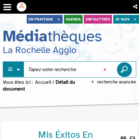
Aller
Aller
Aller
EN PRATIQUE
AGENDA
INFOLETTRES
JE SUIS
au
au
à
Média
thèques
menu
contenu
la
recherche
La Rochelle Agglo
Vous êtes ici :
Accueil
/
Détail du
recherche avancée
document
Mis Éxitos En
Lie