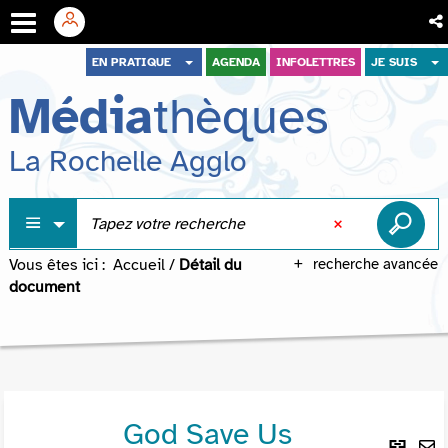
Aller
Aller
Aller
EN PRATIQUE
AGENDA
INFOLETTRES
JE SUIS
au
au
à
Média
thèques
menu
contenu
la
recherche
La Rochelle Agglo
Vous êtes ici :
Accueil
/
Détail du
recherche avancée
document
God Save Us
Lie