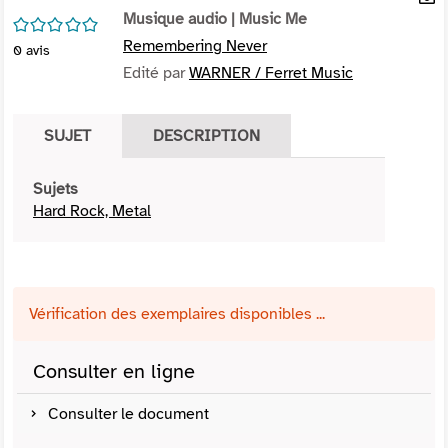
per
Musique audio
| Music Me
En
/5
(Nou
par
Remembering Never
0
avis
fenê
mai
Edité par
WARNER / Ferret Music
SUJET
DESCRIPTION
Sujets
Hard Rock, Metal
Vérification des exemplaires disponibles ...
Consulter en ligne
Consulter le document