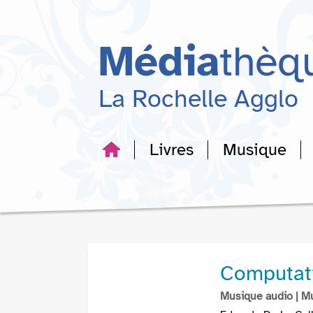
Aller
Aller
Aller
au
au
à
menu
contenu
la
Média
thèq
recherche
La Rochelle Agglo
Livres
Musique
Computati
Musique audio
| M