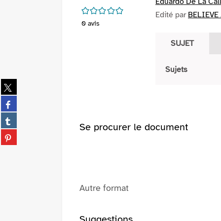
Eduardo De La Cal
/5
Edité par
BELIEVE /
0
avis
SUJET
Sujets
Partager
sur
Partager
twitter
sur
(Nouvelle
Partager
facebook
Se procurer le document
fenêtre)
sur
(Nouvelle
Partager
tumblr
fenêtre)
sur
(Nouvelle
pinterest
fenêtre)
(Nouvelle
fenêtre)
Autre format
Suggestions