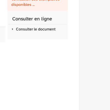
fenêtre)
mail
disponibles ...
Consulter en ligne
Consulter le document