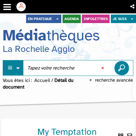
Aller
Aller
Aller
EN PRATIQUE
AGENDA
INFOLETTRES
JE SUIS
au
au
à
Média
thèques
menu
contenu
la
recherche
La Rochelle Agglo
Vous êtes ici :
Accueil
/
Détail du
recherche avancée
document
My Temptation
Lie