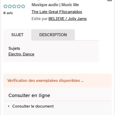
per
Musique audio
| Music Me
En
/5
(Nou
par
The Late Great Fitzcarraldos
0
avis
fenê
mai
Edité par
BELIEVE / Jolly Jams
SUJET
DESCRIPTION
Sujets
Electro, Dance
Vérification des exemplaires disponibles ...
Consulter en ligne
Consulter le document