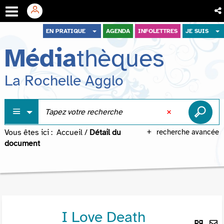
Aller
Aller
Aller
EN PRATIQUE
AGENDA
INFOLETTRES
JE SUIS
au
au
à
Média
thèques
menu
contenu
la
recherche
La Rochelle Agglo
Vous êtes ici :
Accueil
/
Détail du
recherche avancée
document
I Love Death
Lie