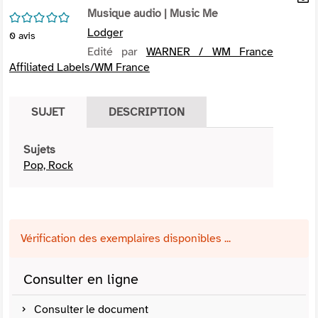
per
Musique audio
| Music Me
En
/5
(Nou
par
Lodger
0
avis
fenê
mai
Edité par
WARNER / WM France
Affiliated Labels/WM France
SUJET
DESCRIPTION
Sujets
Pop, Rock
Vérification des exemplaires disponibles ...
Consulter en ligne
Consulter le document