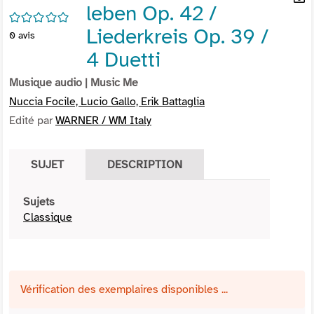
leben Op. 42 /
per
En
/5
(Nou
par
Liederkreis Op. 39 /
0
avis
fenê
mai
4 Duetti
Musique audio
| Music Me
Nuccia Focile, Lucio Gallo, Erik Battaglia
Edité par
WARNER / WM Italy
SUJET
DESCRIPTION
Sujets
Classique
Vérification des exemplaires disponibles ...