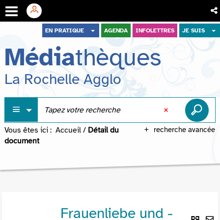
Aller
Aller
Aller
EN PRATIQUE
AGENDA
INFOLETTRES
JE SUIS
au
au
à
Média
thèques
menu
contenu
la
recherche
La Rochelle Agglo
Vous êtes ici :
Accueil
/
Détail du
recherche avancée
document
Frauenliebe und -
Lie