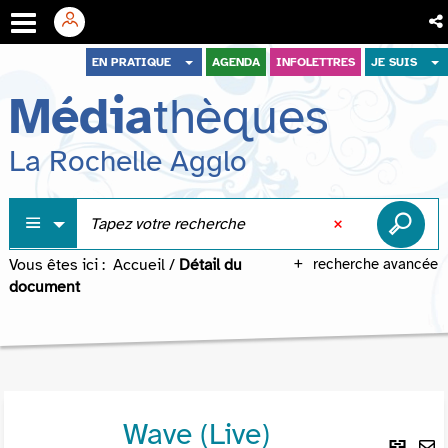
Aller
Aller
Aller
EN PRATIQUE
AGENDA
INFOLETTRES
JE SUIS
au
au
à
Média
thèques
menu
contenu
la
recherche
La Rochelle Agglo
Vous êtes ici :
Accueil
/
Détail du
recherche avancée
document
Wave (Live)
Lie