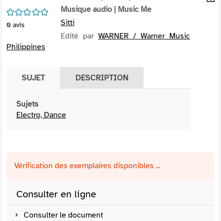
per
Musique audio
| Music Me
En
/5
(Nou
par
Sitti
0
avis
fenê
mai
Edité par
WARNER / Warner Music
Philippines
SUJET
DESCRIPTION
Sujets
Electro, Dance
Vérification des exemplaires disponibles ...
Consulter en ligne
Consulter le document