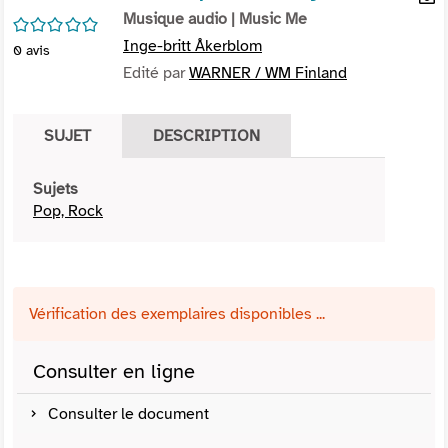
per
Musique audio
| Music Me
En
/5
(Nou
par
Inge-britt Åkerblom
0
avis
fenê
mai
Edité par
WARNER / WM Finland
SUJET
DESCRIPTION
Sujets
Pop, Rock
Vérification des exemplaires disponibles ...
Consulter en ligne
Consulter le document