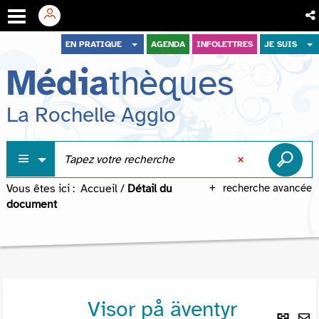
Aller
Aller
Aller
EN PRATIQUE
AGENDA
INFOLETTRES
JE SUIS
au
au
à
Média
thèques
menu
contenu
la
recherche
La Rochelle Agglo
Vous êtes ici :
Accueil
/
Détail du
recherche avancée
document
Visor på äventyr
Lie