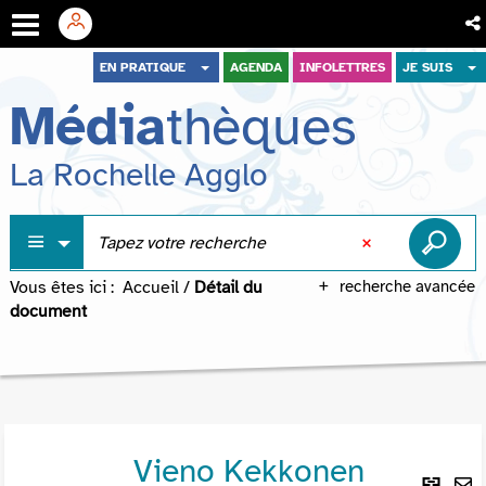
Aller
Aller
Aller
EN PRATIQUE
AGENDA
INFOLETTRES
JE SUIS
au
au
à
Média
thèques
menu
contenu
la
recherche
La Rochelle Agglo
Vous êtes ici :
Accueil
/
Détail du
recherche avancée
document
Vieno Kekkonen
Lie