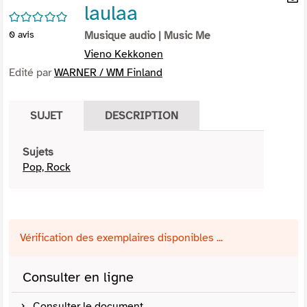
laulaa
per
En
/5
(Nou
par
0
avis
Musique audio
| Music Me
fenê
mai
Vieno Kekkonen
Edité par
WARNER / WM Finland
SUJET
DESCRIPTION
Sujets
Pop, Rock
Vérification des exemplaires disponibles ...
Consulter en ligne
Consulter le document