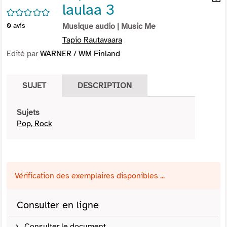
laulaa 3
per
En
/5
(Nou
par
0
avis
Musique audio
| Music Me
fenê
mai
Tapio Rautavaara
Edité par
WARNER / WM Finland
SUJET
DESCRIPTION
Sujets
Pop, Rock
Vérification des exemplaires disponibles ...
Consulter en ligne
Consulter le document