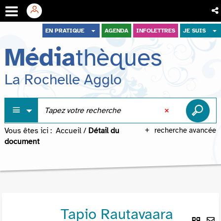
Aller
Aller
Aller
EN PRATIQUE
AGENDA
INFOLETTRES
JE SUIS
au
au
à
Média
thèques
menu
contenu
la
recherche
La Rochelle Agglo
Vous êtes ici :
Accueil
/
Détail du
recherche avancée
document
Tapio Rautavaara
Lie