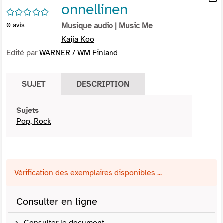
onnellinen
per
En
/5
(Nou
par
0
avis
Musique audio
| Music Me
fenê
mai
Kaija Koo
Edité par
WARNER / WM Finland
SUJET
DESCRIPTION
Sujets
Pop, Rock
Vérification des exemplaires disponibles ...
Consulter en ligne
Consulter le document