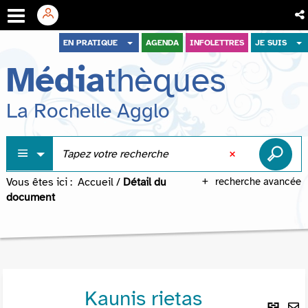
Aller
Aller
Aller
EN PRATIQUE
AGENDA
INFOLETTRES
JE SUIS
au
au
à
Média
thèques
menu
contenu
la
recherche
La Rochelle Agglo
Vous êtes ici :
Accueil
/
Détail du
recherche avancée
document
Kaunis rietas
Lie