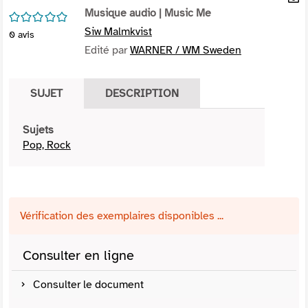
per
Musique audio
| Music Me
En
/5
(Nou
par
Siw Malmkvist
0
avis
fenê
mai
Edité par
WARNER / WM Sweden
SUJET
DESCRIPTION
Sujets
Pop, Rock
Vérification des exemplaires disponibles ...
Consulter en ligne
Consulter le document