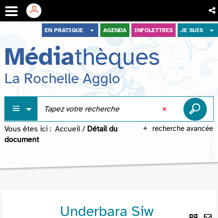
Aller
Aller
Aller
EN PRATIQUE
AGENDA
INFOLETTRES
JE SUIS
au
au
à
Média
thèques
menu
contenu
la
recherche
La Rochelle Agglo
Vous êtes ici :
Accueil
/
Détail du
recherche avancée
document
Underbara Siw
Lie