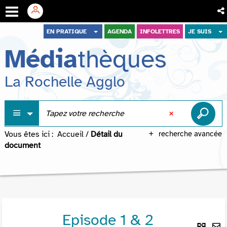
Aller
Aller
Aller
EN PRATIQUE
AGENDA
INFOLETTRES
JE SUIS
au
au
à
Média
thèques
menu
contenu
la
recherche
La Rochelle Agglo
Vous êtes ici :
Accueil
/
Détail du
recherche avancée
document
Episode 1 & 2
Lie