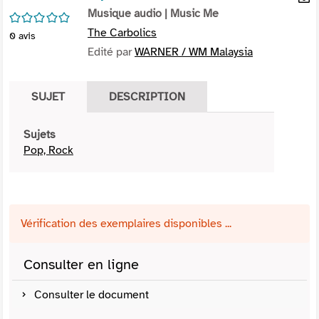
per
Musique audio
| Music Me
En
/5
(Nou
par
The Carbolics
0
avis
fenê
mai
Edité par
WARNER / WM Malaysia
SUJET
DESCRIPTION
Sujets
Pop, Rock
Vérification des exemplaires disponibles ...
Consulter en ligne
Consulter le document