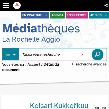
Aller
Aller
Aller
EN PRATIQUE
AGENDA
INFOLETTRES
JE SUIS
au
au
à
Média
thèques
menu
contenu
la
recherche
La Rochelle Agglo
Vous êtes ici :
Accueil
/
Détail du
recherche avancée
document
Keisari Kukkelikuu
Lie