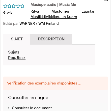
per
Musique audio
| Music Me
En
/5
(Nou
par
Ritva Mustonen Laurilan
0
avis
fenê
mai
Musiikkileikkikoulun Kuoro
Edité par
WARNER / WM Finland
SUJET
DESCRIPTION
Sujets
Pop, Rock
Vérification des exemplaires disponibles ...
Consulter en ligne
Consulter le document