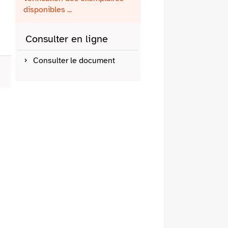
fenêtre)
mail
disponibles ...
Consulter en ligne
Consulter le document