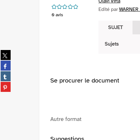
Olavi Virta
/5
Edité par
WARNER /
0
avis
SUJET
Sujets
Partager
sur
Partager
twitter
sur
(Nouvelle
Partager
facebook
Se procurer le document
fenêtre)
sur
(Nouvelle
Partager
tumblr
fenêtre)
sur
(Nouvelle
pinterest
fenêtre)
(Nouvelle
fenêtre)
Autre format
Suggestions