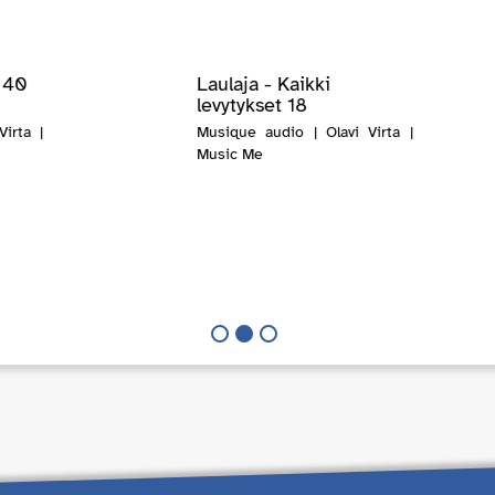
- 40
Laulaja - Kaikki
levytykset 18
irta |
Musique audio | Olavi Virta |
Music Me