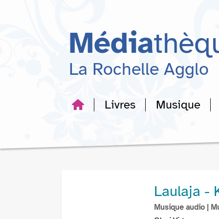
Aller
Aller
Aller
au
au
à
menu
contenu
la
Média
thèq
recherche
La Rochelle Agglo
Livres
Musique
Laulaja - 
Musique audio
| M