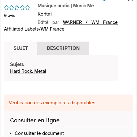
per
Musique audio
| Music Me
En
/5
(Nou
par
Koritni
0
avis
fenê
mai
Edité par
WARNER / WM France
Affiliated Labels/WM France
SUJET
DESCRIPTION
Sujets
Hard Rock, Metal
Vérification des exemplaires disponibles ...
Consulter en ligne
Consulter le document