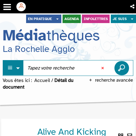
Aller
Aller
Aller
EN PRATIQUE
AGENDA
INFOLETTRES
JE SUIS
au
au
à
Média
thèques
menu
contenu
la
recherche
La Rochelle Agglo
Vous êtes ici :
Accueil
/
Détail du
recherche avancée
document
Alive And Kicking
Lie