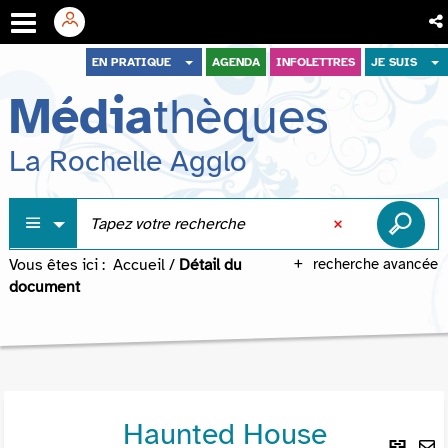
Aller
Aller
Aller
EN PRATIQUE
AGENDA
INFOLETTRES
JE SUIS
au
au
à
Média
thèques
menu
contenu
la
recherche
La Rochelle Agglo
Vous êtes ici :
Accueil
/
Détail du
recherche avancée
document
Haunted House
Lie