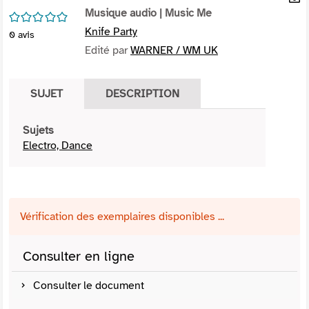
per
Musique audio
| Music Me
En
/5
(Nou
par
Knife Party
0
avis
fenê
mai
Edité par
WARNER / WM UK
SUJET
DESCRIPTION
Sujets
Electro, Dance
Vérification des exemplaires disponibles ...
Consulter en ligne
Consulter le document