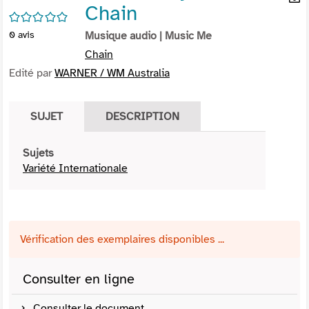
Chain
per
En
/5
(Nou
par
0
avis
Musique audio
| Music Me
fenê
mai
Chain
Edité par
WARNER / WM Australia
SUJET
DESCRIPTION
Sujets
Variété Internationale
Vérification des exemplaires disponibles ...
Consulter en ligne
Consulter le document