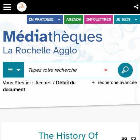
Aller
Aller
Aller
EN PRATIQUE
AGENDA
INFOLETTRES
JE SUIS
au
au
à
Média
thèques
menu
contenu
la
recherche
La Rochelle Agglo
Vous êtes ici :
Accueil
/
Détail du
recherche avancée
document
The History Of
Lie