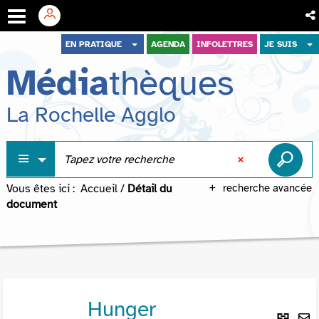
Aller
Aller
Aller
EN PRATIQUE
AGENDA
INFOLETTRES
JE SUIS
au
au
à
Média
thèques
menu
contenu
la
recherche
La Rochelle Agglo
Vous êtes ici :
Accueil
/
Détail du
recherche avancée
document
Hunger
Lie