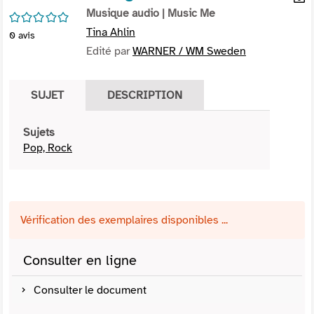
per
Musique audio
| Music Me
En
/5
(Nou
par
Tina Ahlin
0
avis
fenê
mai
Edité par
WARNER / WM Sweden
SUJET
DESCRIPTION
Sujets
Pop, Rock
Vérification des exemplaires disponibles ...
Consulter en ligne
Consulter le document