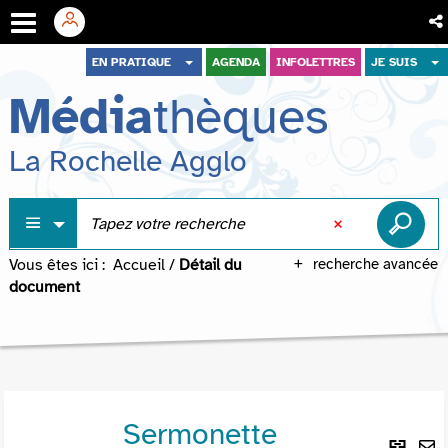
Aller
Aller
Aller
EN PRATIQUE
AGENDA
INFOLETTRES
JE SUIS
au
au
à
Média
thèques
menu
contenu
la
recherche
La Rochelle Agglo
Vous êtes ici :
Accueil
/
Détail du
recherche avancée
document
Sermonette
Lie