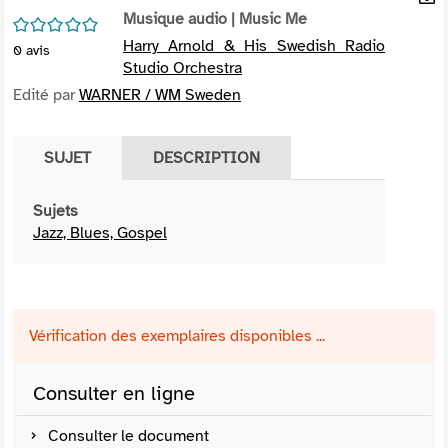
per
Musique audio
| Music Me
En
/5
(Nou
par
Harry Arnold & His Swedish Radio
0
avis
fenê
mai
Studio Orchestra
Edité par
WARNER / WM Sweden
SUJET
DESCRIPTION
Sujets
Jazz, Blues, Gospel
Vérification des exemplaires disponibles ...
Consulter en ligne
Consulter le document