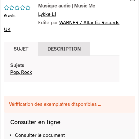
per
Musique audio
| Music Me
En
/5
(Nou
par
Lykke Li
0
avis
fenê
mai
Edité par
WARNER / Atlantic Records
UK
SUJET
DESCRIPTION
Sujets
Pop, Rock
Vérification des exemplaires disponibles ...
Consulter en ligne
Consulter le document