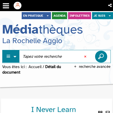
Aller
Aller
Aller
EN PRATIQUE
AGENDA
INFOLETTRES
JE SUIS
au
au
à
Média
thèques
menu
contenu
la
recherche
La Rochelle Agglo
Vous êtes ici :
Accueil
/
Détail du
recherche avancée
document
I Never Learn
Lie