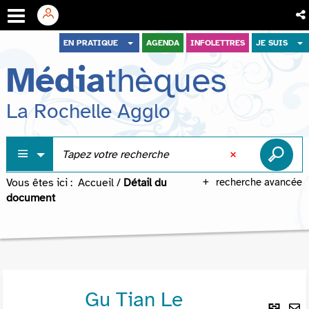
Aller
Aller
Aller
EN PRATIQUE
AGENDA
INFOLETTRES
JE SUIS
au
au
à
Média
thèques
menu
contenu
la
recherche
La Rochelle Agglo
Vous êtes ici :
Accueil
/
Détail du
recherche avancée
document
Gu Tian Le
Lie