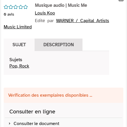
per
Musique audio
| Music Me
En
/5
(Nou
par
Louis Koo
0
avis
fenê
mai
Edité par
WARNER / Capital Artists
Music Limited
SUJET
DESCRIPTION
Sujets
Pop, Rock
Vérification des exemplaires disponibles ...
Consulter en ligne
Consulter le document