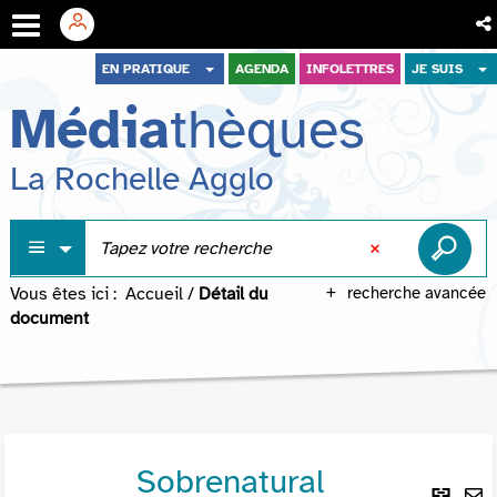
Aller
Aller
Aller
EN PRATIQUE
AGENDA
INFOLETTRES
JE SUIS
au
au
à
Média
thèques
menu
contenu
la
recherche
La Rochelle Agglo
Vous êtes ici :
Accueil
/
Détail du
recherche avancée
document
Sobrenatural
Lie