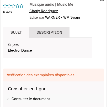
per
Musique audio
| Music Me
En
/5
(Nou
par
Charly Rodríguez
0
avis
fenê
mai
Edité par
WARNER / WM Spain
SUJET
DESCRIPTION
Sujets
Electro, Dance
Vérification des exemplaires disponibles ...
Consulter en ligne
Consulter le document