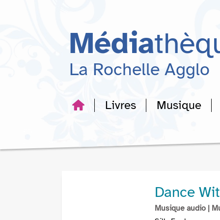
Aller
Aller
Aller
au
au
à
menu
contenu
la
Média
thèq
recherche
La Rochelle Agglo
Livres
Musique
Dance Wi
Musique audio
| M