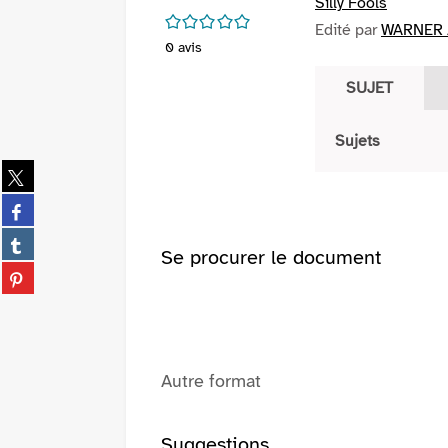
Silly Fools
/5
Edité par
WARNER /
0
avis
SUJET
Sujets
Partager
sur
Partager
twitter
sur
(Nouvelle
Partager
facebook
Se procurer le document
fenêtre)
sur
(Nouvelle
Partager
tumblr
fenêtre)
sur
(Nouvelle
pinterest
fenêtre)
(Nouvelle
fenêtre)
Autre format
Suggestions