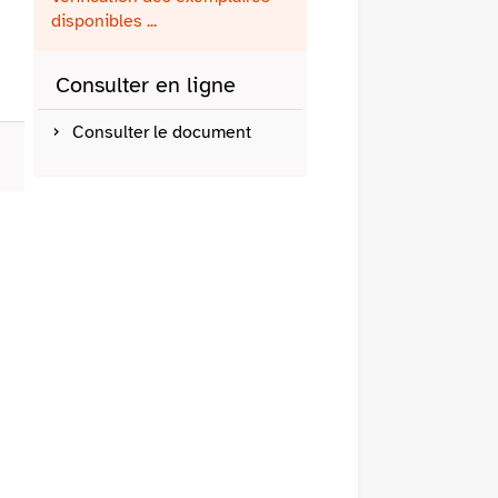
fenêtre)
mail
disponibles ...
Consulter en ligne
Consulter le document