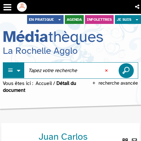
Aller
Aller
Aller
EN PRATIQUE
AGENDA
INFOLETTRES
JE SUIS
au
au
à
Média
thèques
menu
contenu
la
recherche
La Rochelle Agglo
Vous êtes ici :
Accueil
/
Détail du
recherche avancée
document
Juan Carlos
Lie