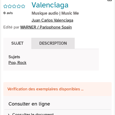
Valenciaga
per
En
/5
(Nou
par
0
avis
Musique audio
| Music Me
fenê
mai
Juan Carlos Valenciaga
Edité par
WARNER / Parlophone Spain
SUJET
DESCRIPTION
Sujets
Pop, Rock
Vérification des exemplaires disponibles ...
Consulter en ligne
Consulter le document