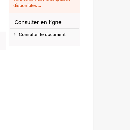
fenêtre)
mail
disponibles ...
Consulter en ligne
Consulter le document