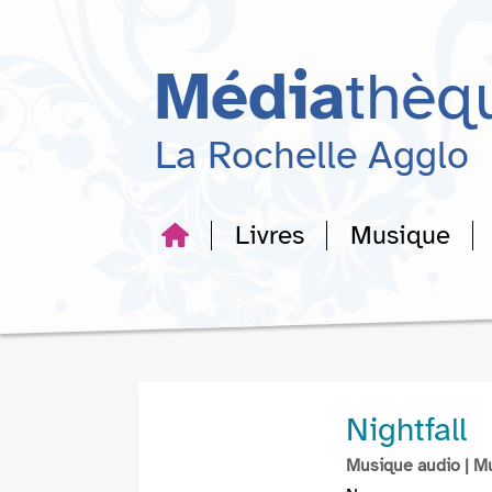
Aller
Aller
Aller
au
au
à
menu
contenu
la
Média
thèq
recherche
La Rochelle Agglo
Livres
Musique
Nightfall
Musique audio
| M