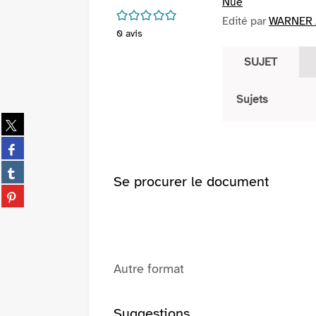
Nue
/5
Edité par
WARNER /
0
avis
SUJET
Sujets
Partager
sur
Partager
twitter
sur
(Nouvelle
Partager
facebook
Se procurer le document
fenêtre)
sur
(Nouvelle
Partager
tumblr
fenêtre)
sur
(Nouvelle
pinterest
fenêtre)
(Nouvelle
fenêtre)
Autre format
Suggestions