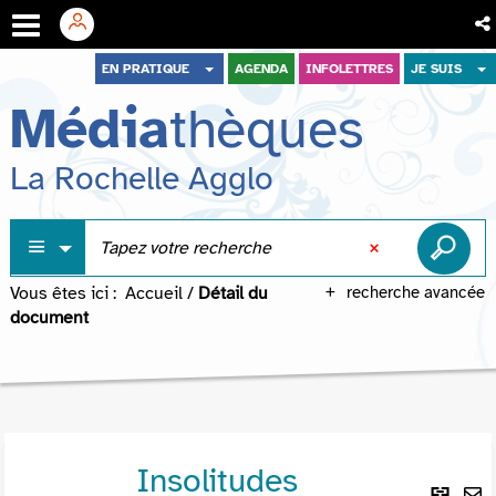
Aller
Aller
Aller
EN PRATIQUE
AGENDA
INFOLETTRES
JE SUIS
au
au
à
Média
thèques
menu
contenu
la
recherche
La Rochelle Agglo
Vous êtes ici :
Accueil
/
Détail du
recherche avancée
document
Insolitudes
Lie