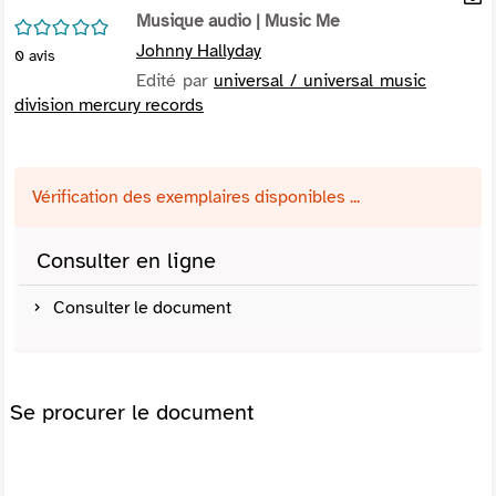
per
Musique audio
| Music Me
En
/5
(Nou
par
Johnny Hallyday
0
avis
fenê
mai
Edité par
universal / universal music
division mercury records
Vérification des exemplaires disponibles ...
Consulter en ligne
Consulter le document
Se procurer le document