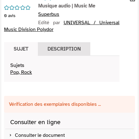
per
Musique audio
| Music Me
En
/5
(Nou
par
Superbus
0
avis
fenê
mai
Edité par
UNIVERSAL / Universal
Music Division Polydor
SUJET
DESCRIPTION
Sujets
Pop, Rock
Vérification des exemplaires disponibles ...
Consulter en ligne
Consulter le document