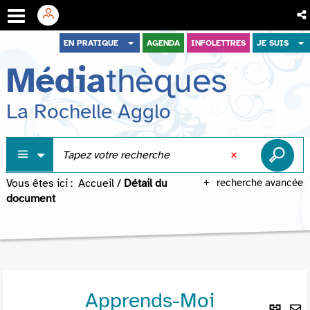
Aller
Aller
Aller
EN PRATIQUE
AGENDA
INFOLETTRES
JE SUIS
au
au
à
Média
thèques
menu
contenu
la
recherche
La Rochelle Agglo
Vous êtes ici :
Accueil
/
Détail du
recherche avancée
document
Apprends-Moi
Lie