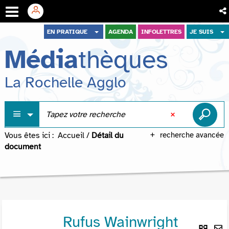
Aller
Aller
Aller
EN PRATIQUE
AGENDA
INFOLETTRES
JE SUIS
au
au
à
Média
thèques
menu
contenu
la
recherche
La Rochelle Agglo
Vous êtes ici :
Accueil
/
Détail du
recherche avancée
document
Rufus Wainwright
Lie