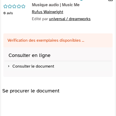
per
Musique audio
| Music Me
En
/5
(Nou
par
Rufus Wainwright
0
avis
fenê
mai
Edité par
universal / dreamworks
Vérification des exemplaires disponibles ...
Consulter en ligne
Consulter le document
Se procurer le document