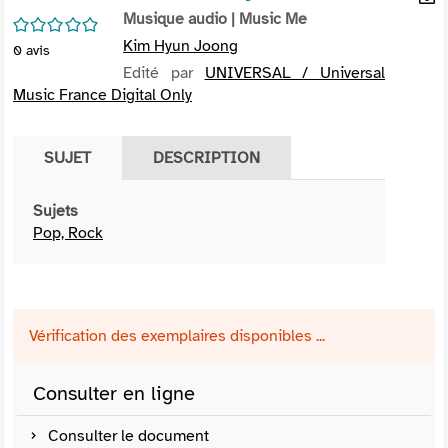
per
Musique audio
| Music Me
En
/5
(Nou
par
Kim Hyun Joong
0
avis
fenê
mai
Edité par
UNIVERSAL / Universal
Music France Digital Only
SUJET
DESCRIPTION
Sujets
Pop, Rock
Vérification des exemplaires disponibles ...
Consulter en ligne
Consulter le document