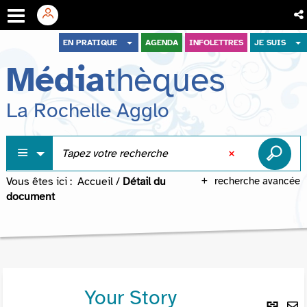
Aller
Aller
Aller
EN PRATIQUE
AGENDA
INFOLETTRES
JE SUIS
au
au
à
Média
thèques
menu
contenu
la
recherche
La Rochelle Agglo
Vous êtes ici :
Accueil
/
Détail du
recherche avancée
document
Your Story
Lie