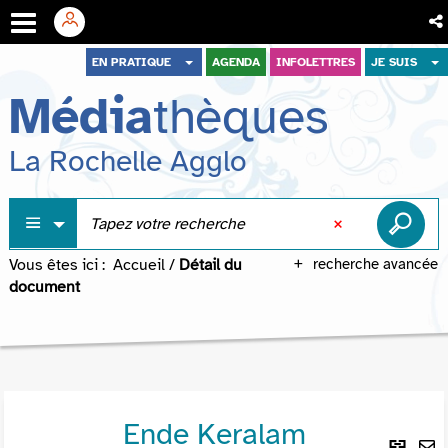
Aller
Aller
Aller
EN PRATIQUE
AGENDA
INFOLETTRES
JE SUIS
au
au
à
Média
thèques
menu
contenu
la
recherche
La Rochelle Agglo
Vous êtes ici :
Accueil
/
Détail du
recherche avancée
document
Ende Keralam
Lie