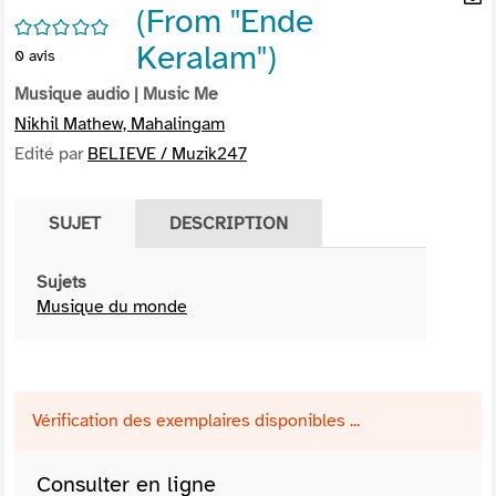
(From "Ende
per
En
/5
(Nou
par
Keralam")
0
avis
fenê
mai
Musique audio
| Music Me
Nikhil Mathew, Mahalingam
Edité par
BELIEVE / Muzik247
SUJET
DESCRIPTION
Sujets
Musique du monde
Vérification des exemplaires disponibles ...
Consulter en ligne