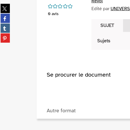
Revol
/5
Partager
Edité par
UNIVERSA
sur
0
avis
Partager
twitter
sur
SUJET
(Nouvelle
Partager
facebook
fenêtre)
sur
(Nouvelle
Partager
tumblr
Sujets
fenêtre)
sur
(Nouvelle
pinterest
fenêtre)
(Nouvelle
fenêtre)
Se procurer le document
Autre format