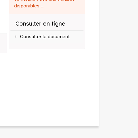
fenêtre)
mail
disponibles ...
Consulter en ligne
Consulter le document