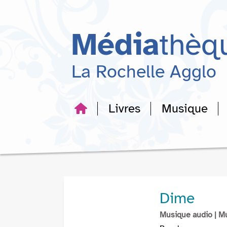
Aller
Aller
Aller
au
au
à
menu
contenu
la
Média
thèq
recherche
La Rochelle Agglo
Livres
Musique
Dime
Musique audio
| M