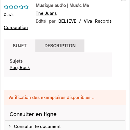
per
Musique audio
| Music Me
En
/5
(Nou
par
The Juans
0
avis
fenê
mai
Edité par
BELIEVE / Viva Records
Corporation
SUJET
DESCRIPTION
Sujets
Pop, Rock
Vérification des exemplaires disponibles ...
Consulter en ligne
Consulter le document