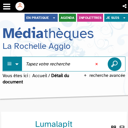
Aller
Aller
Aller
EN PRATIQUE
AGENDA
INFOLETTRES
JE SUIS
au
au
à
Média
thèques
menu
contenu
la
recherche
La Rochelle Agglo
Vous êtes ici :
Accueil
/
Détail du
recherche avancée
document
Lumalapit
Lie